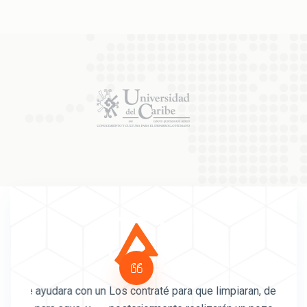
con un
Los contraté para que limpiaran, desalojarán y
La exp